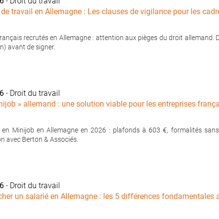
26
∙ Droit du travail
 de travail en Allemagne : Les clauses de vigilance pour les cadr
rançais recrutés en Allemagne : attention aux pièges du droit allemand. D
n) avant de signer.
26
∙ Droit du travail
nijob » allemand : une solution viable pour les entreprises franç
 en Minijob en Allemagne en 2026 : plafonds à 603 €, formalités sans fi
n avec Berton & Associés.
26
∙ Droit du travail
er un salarié en Allemagne : les 5 différences fondamentales a