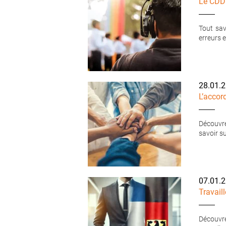
Le CDD 
Tout sav
erreurs 
28.01.
L’accor
Découvre
savoir s
07.01.
Travail
Découvrez