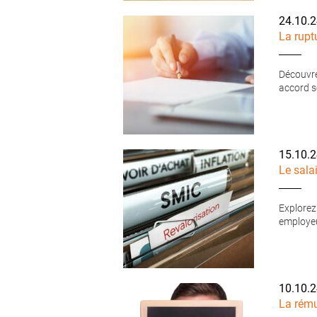
24.10.
La rupt
Découvre
accord se
15.10.
Le sala
Explorez
employeu
10.10.
La rému