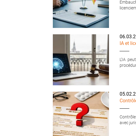
Embauche
licenciem
06.03.
IA et l
L’IA peu
procédur
05.02.
Contrôl
Contrôler
avec jur