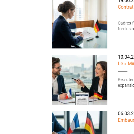
19.06.
Contrat
Cadres f
forclusio
10.04.
Le « Mi
Recruter
expansio
06.03.
Embauch