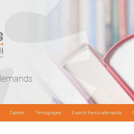
llemands
Cabinet
Témoignages
Experts franco-allemands