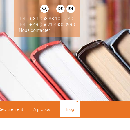
DE
EN
Tél. : + 33 (0)3 88 10 17 40
Tél. : + 49 (0)621 49303998
Nous contacter
Recrutement
A propos
Blog