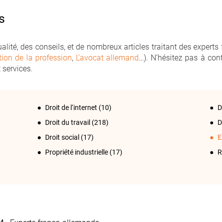
s
lité, des conseils, et de nombreux articles traitant des experts
tion de la profession
,
L’avocat allemand
…). N’hésitez pas à con
 services.
Droit de l‘internet
(10)
D
Droit du travail
(218)
D
Droit social
(17)
E
Propriété industrielle
(17)
R