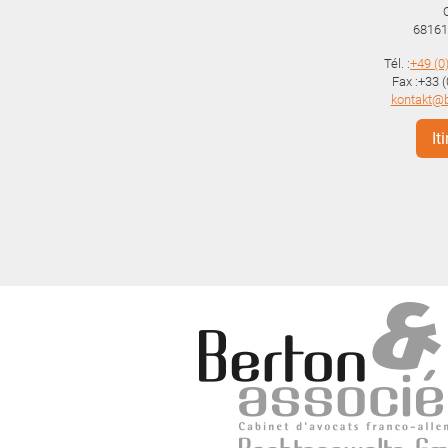
68161
Tél. :
+49 (0
Fax :+33 
kontakt@
It