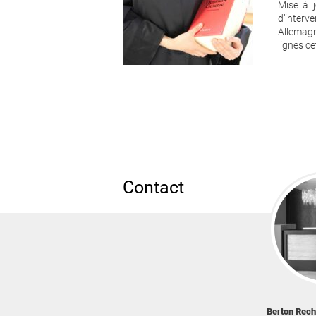
Mise à j
d’inter
Allemagn
lignes c
Contact
Berton Rec