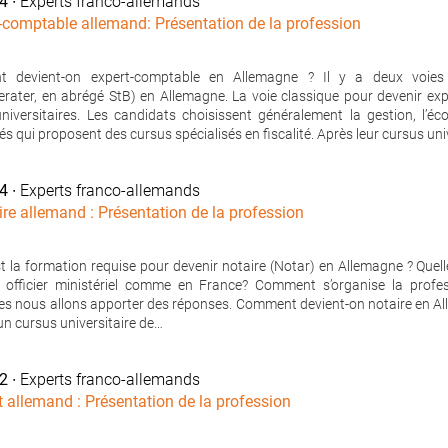
14
∙ Experts franco-allemands
t-comptable allemand: Présentation de la profession
 devient-on expert-comptable en Allemagne ? Il y a deux voies 
erater, en abrégé StB) en Allemagne. La voie classique pour devenir 
niversitaires. Les candidats choisissent généralement la gestion, l’éc
és qui proposent des cursus spécialisés en fiscalité. Après leur cursus univ
14
∙ Experts franco-allemands
ire allemand : Présentation de la profession
st la formation requise pour devenir notaire (Notar) en Allemagne ? Quel
un officier ministériel comme en France? Comment s’organise la prof
es nous allons apporter des réponses. Comment devient-on notaire en All
un cursus universitaire de…
12
∙ Experts franco-allemands
t allemand : Présentation de la profession