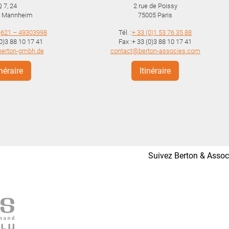
Q 7, 24
2 rue de Poissy
Mannheim
75005
Paris
)621 – 49303998
Tél. :
+ 33 (0)1 53 76 35 88
(0)3 88 10 17 41
Fax :+ 33 (0)3 88 10 17 41
berton-gmbh.de
contact@berton-associes.com
inéraire
Itinéraire
Suivez Berton & Associ