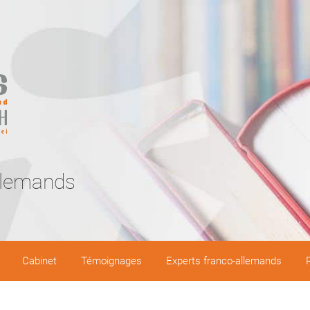
llemands
Cabinet
Témoignages
Experts franco-allemands