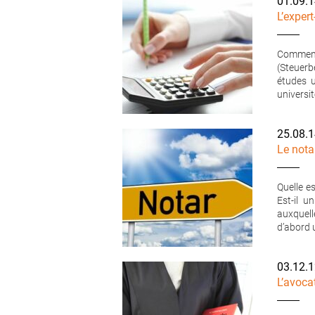
01.09.
L’exper
Comment
(Steuerb
études u
universit
25.08.
Le nota
Quelle e
Est-il 
auxquell
d’abord 
03.12.
L’avoca