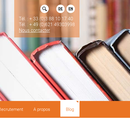
DE
EN
Tél. : + 33 (0)3 88 10 17 40
Tél. : + 49 (0)621 49303998
Nous contacter
Recrutement
A propos
Blog