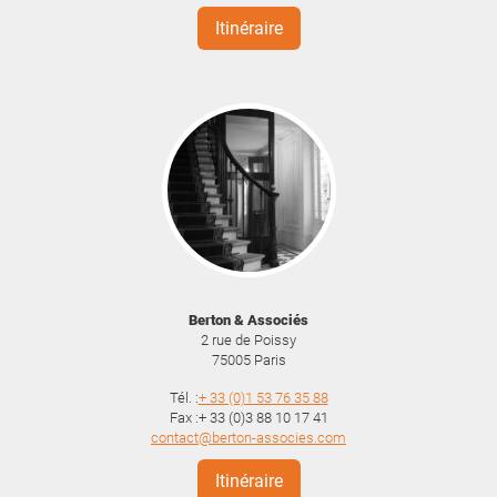
Itinéraire
Berton & Associés
2 rue de Poissy
75005
Paris
Tél. :
+ 33 (0)1 53 76 35 88
Fax :+ 33 (0)3 88 10 17 41
contact@berton-associes.com
Itinéraire