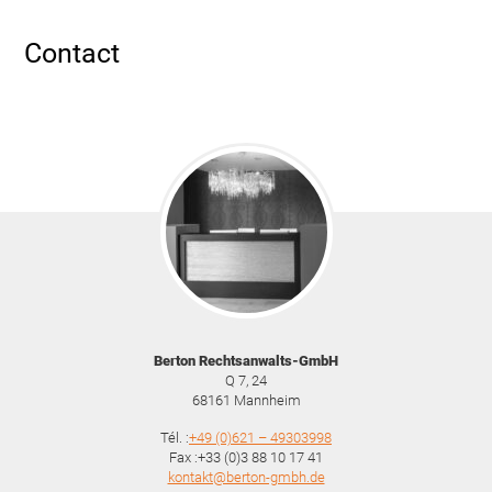
Contact
Berton Rechtsanwalts-GmbH
Q 7, 24
68161
Mannheim
Tél. :
+49 (0)621 – 49303998
Fax :+33 (0)3 88 10 17 41
kontakt@berton-gmbh.de