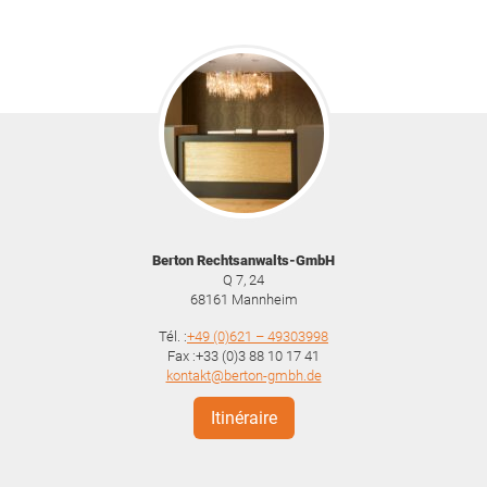
Berton Rechtsanwalts-GmbH
Q 7, 24
68161
Mannheim
Tél. :
+49 (0)621 – 49303998
Fax :+33 (0)3 88 10 17 41
kontakt@berton-gmbh.de
Itinéraire