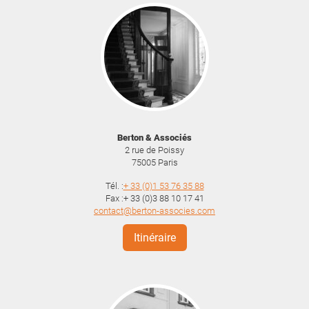
Berton & Associés
2 rue de Poissy
75005
Paris
Tél. :
+ 33 (0)1 53 76 35 88
Fax :+ 33 (0)3 88 10 17 41
contact@berton-associes.com
Itinéraire