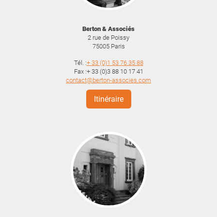
Berton & Associés
2 rue de Poissy
75005
Paris
Tél. :
+ 33 (0)1 53 76 35 88
Fax :+ 33 (0)3 88 10 17 41
contact@berton-associes.com
Itinéraire