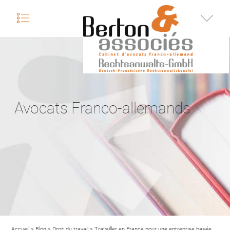
nu
Infos
Avocats Franco-allemands
Accueil
>
Blog
>
Droit du travail
>
Travailler en France pour une entreprise basée