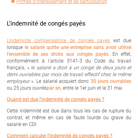
Primes d’intéressement et de participation
L’indemnité de congés payés
L’indemnité compensatrice de congés payés
est due
lorsque
le salarié quitte une entreprise sans avoir utilisé
l’ensemble de ses droits aux congés payés.
En effet,
conformément à l’article 3141-3 du Code du travail
français, «
le salarié a droit à un congé de deux jours et
demi ouvrables par mois de travail effectif chez le même
employeur
». Le salarié acquiert donc
30 jours ouvrables
ou 25 jours ouvrés
par an
, entre le 1
er
juin et le 31 mai.
Quand est due l’indemnité de congés payés ?
Cette indemnité est due dans tous les cas de rupture du
contrat, et même en cas de faute lourde ou grave du
salarié en CDI.
Comment calculer l’indemnité de congés payés ?