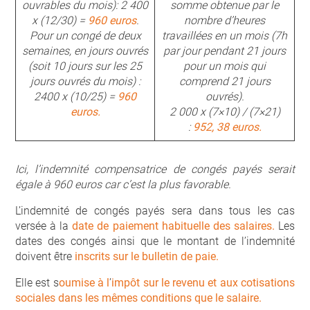
ouvrables du mois): 2 400
somme obtenue par le
x (12/30) =
960 euros
.
nombre d’heures
Pour un congé de deux
travaillées en un mois (7h
semaines, en jours ouvrés
par jour pendant 21 jours
(soit 10 jours sur les 25
pour un mois qui
jours ouvrés du mois) :
comprend 21 jours
2400 x (10/25) =
960
ouvrés).
euros.
2 000 x (7×10) / (7×21)
:
952, 38 euros.
Ici, l’indemnité compensatrice de congés payés serait
égale à 960 euros
car c’est la plus favorable
.
L’indemnité de congés payés sera dans tous les cas
versée à la
date de paiement habituelle des salaires.
Les
dates des congés ainsi que le montant de l’indemnité
doivent être
inscrits sur le bulletin de paie.
Elle est s
oumise à l
’
impôt sur le revenu et aux cotisations
sociales dans les mêmes conditions que le salaire.