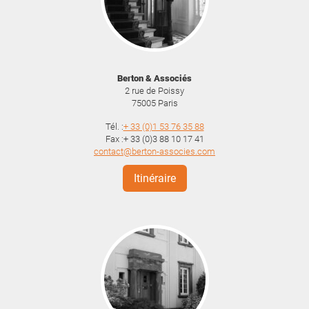
Berton & Associés
2 rue de Poissy
75005
Paris
Tél. :
+ 33 (0)1 53 76 35 88
Fax :+ 33 (0)3 88 10 17 41
contact@berton-associes.com
Itinéraire