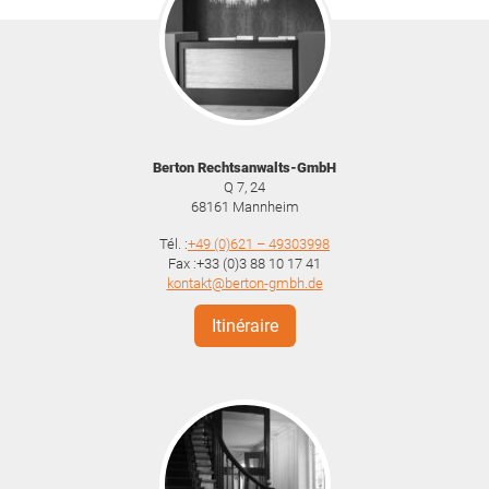
Berton Rechtsanwalts-GmbH
Q 7, 24
68161
Mannheim
Tél. :
+49 (0)621 – 49303998
Fax :+33 (0)3 88 10 17 41
kontakt@berton-gmbh.de
Itinéraire