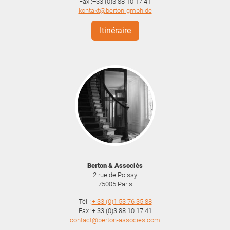
Fax :+33 (0)3 88 10 17 41
kontakt@berton-gmbh.de
Itinéraire
Berton & Associés
2 rue de Poissy
75005
Paris
Tél. :
+ 33 (0)1 53 76 35 88
Fax :+ 33 (0)3 88 10 17 41
contact@berton-associes.com