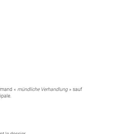
llemand «
mündliche Verhandlung
» sauf
ipale.
nt le dossier.