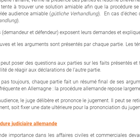
 tente à trouver une solution amiable afin que la procédure se 
elée audience amiable (
gütliche Verhandlung
). En cas d’échec d
handlung
).
es (demandeur et défendeur) exposent leurs demandes et expliquen
euves et les arguments sont présentés par chaque partie. Les té
 peut poser des questions aux parties sur les faits présentés et
lité de réagir aux déclarations de l’autre partie.
pas toujours, chaque partie fait un résumé final de ses argume
s fréquente en Allemagne : la procédure allemande repose largemen
audience, le juge délibère et prononce le jugement. Il peut se ret
t, soit fixer une date ultérieure pour la prononciation du juge
édure judiciaire allemande
ande importance dans les affaires civiles et commerciales deva