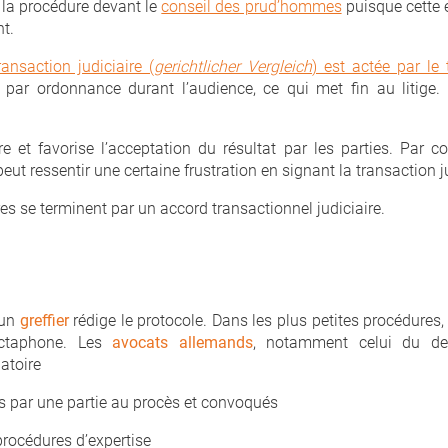
 la procédure devant le
conseil des prud’hommes
puisque cette é
t.
ransaction judiciaire (
gerichtlicher Vergleich
) est actée par le
 par ordonnance durant l’audience, ce qui met fin au litige. 
 et favorise l’acceptation du résultat par les parties. Par co
ut ressentir une certaine frustration en signant la transaction ju
s se terminent par un accord transactionnel judiciaire.
 un
greffier
rédige le protocole. Dans les plus petites procédures, il
ictaphone. Les
avocats allemands
, notamment celui du de
atoire
tés par une partie au procès et convoqués
rocédures d’expertise