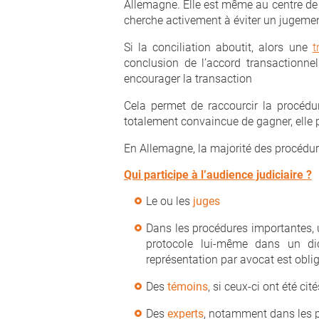
Allemagne. Elle est même au centre de
cherche activement à éviter un jugemen
Si la conciliation aboutit, alors une
t
conclusion de l’accord transactionnel
encourager la transaction
Cela permet de raccourcir la procédure
totalement convaincue de gagner, elle pe
En Allemagne, la majorité des procédure
Qui participe à l’audience judiciaire ?
Le ou les
juges
Dans les procédures importantes,
protocole lui-même dans un d
représentation par avocat est oblig
Des
témoins
, si ceux-ci ont été ci
Des
experts
, notamment dans les p