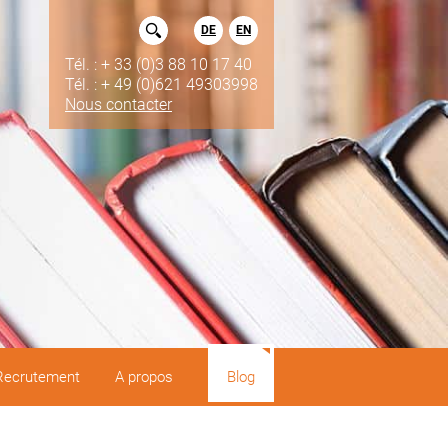
DE
EN
Tél. : + 33 (0)3 88 10 17 40
Tél. : + 49 (0)621 49303998
Nous contacter
Recrutement
A propos
Blog