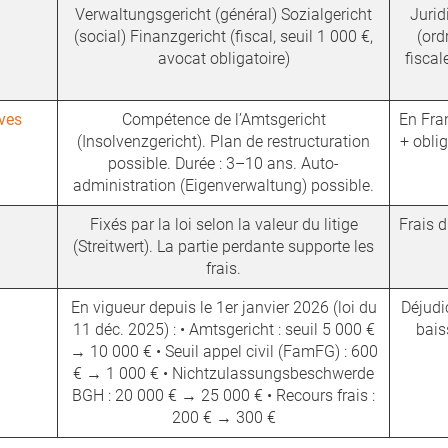
Verwaltungsgericht (général) Sozialgericht
Jurid
(social) Finanzgericht (fiscal, seuil 1 000 €,
(ord
avocat obligatoire)
fiscal
ives
Compétence de l’Amtsgericht
En Fra
(Insolvenzgericht). Plan de restructuration
+ obli
possible. Durée : 3–10 ans. Auto-
administration (Eigenverwaltung) possible.
Fixés par la loi selon la valeur du litige
Frais 
(Streitwert). La partie perdante supporte les
frais.
En vigueur depuis le 1er janvier 2026 (loi du
Déjudi
11 déc. 2025) : • Amtsgericht : seuil 5 000 €
bais
→ 10 000 € • Seuil appel civil (FamFG) : 600
€ → 1 000 € • Nichtzulassungsbeschwerde
BGH : 20 000 € → 25 000 € • Recours frais :
200 € → 300 €