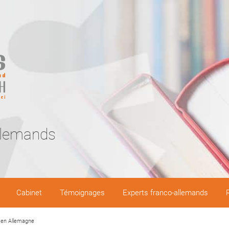
llemands
Cabinet
Témoignages
Experts franco-allemands
 en Allemagne