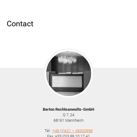
Contact
Berton Rechtsanwalts-GmbH
Q 7, 24
68161
Mannheim
Tél. :
+49 (0)621 – 49303998
Fax :+33 (0)3 88 10 17 41