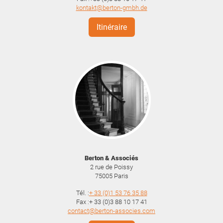
kontakt@berton-gmbh.de
Itinéraire
Berton & Associés
2 rue de Poissy
75005
Paris
Tél. :
+ 33 (0)1 53 76 35 88
Fax :+ 33 (0)3 88 10 17 41
contact@berton-associes.com