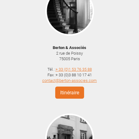
Berton & Associés
2 rue de Poissy
75005
Paris
Tél. :
+ 33 (0)1 53 76 35 88
Fax :+ 33 (0)3 88 10 17 41
contact@berton-associes.com
Itinéraire