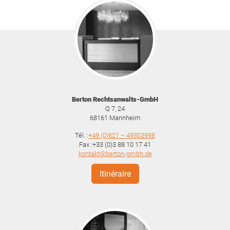
Berton Rechtsanwalts-GmbH
Q 7, 24
68161
Mannheim
Tél. :
+49 (0)621 – 49303998
Fax :+33 (0)3 88 10 17 41
kontakt@berton-gmbh.de
Itinéraire