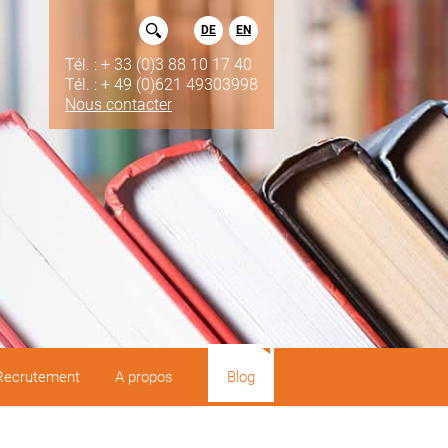
DE
EN
Tél. : + 33 (0)3 88 10 17 40
Tél. : + 49 (0)621 49303998
Nous contacter
Recrutement
A propos
Blog