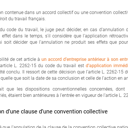
ion contenue dans un accord collectif ou une convention collecti
oit du travail français.
 du code du travail, le juge peut décider, en cas d’annulation
effet dans le temps, s’il considère que l’application rétroact
nsi soit décider que l’annulation ne produit ses effets que pour
lité de cet article à
un accord d’entreprise antérieur à son entr
l’article L. 2262-15 du code du travail est
d’application imméd
été conclu. Il ressort de cette décision que l’article L. 2262-15
 quelle que soit la date de sa conclusion et celle de l’action en a
 fait que les dispositions conventionnelles concernées, don
és, étaient bien antérieures à l’entrée en vigueur de l’article L. 
on d’une clause d’une convention collective
é que l’annulation de la clause de la convention collective nati