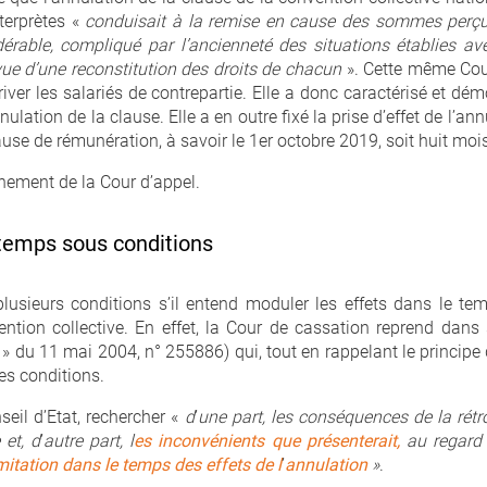
nterprètes «
conduisait à la remise en cause des sommes perçue
dérable, compliqué par l’ancienneté des situations établies a
vue d’une reconstitution des droits de chacun
». Cette même Cour
iver les salariés de contrepartie. Elle a donc caractérisé et démo
nulation de la clause. Elle a en outre fixé la prise d’effet de l’a
ause de rémunération, à savoir le 1er octobre 2019, soit huit moi
nnement de la Cour d’appel.
 temps sous conditions
usieurs conditions s’il entend moduler les effets dans le te
ention collective. En effet, la Cour de cassation reprend dans 
 ! » du 11 mai 2004, n° 255886) qui, tout en rappelant le principe
es conditions.
seil d’Etat, rechercher «
d
’
une part, les conséquences de la rétro
 et, d
’
autre part, l
es inconv
énients que présenterait,
au regard d
mitation dans le temps des effets de l
’
annulation
»
.