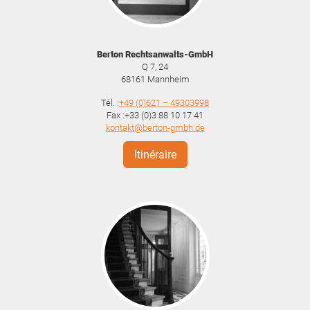
Berton Rechtsanwalts-GmbH
Q 7, 24
68161
Mannheim
Tél. :
+49 (0)621 – 49303998
Fax :+33 (0)3 88 10 17 41
kontakt@berton-gmbh.de
Itinéraire