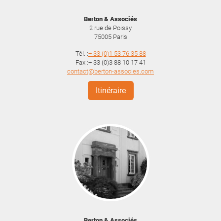
Berton & Associés
2 rue de Poissy
75005
Paris
Tél. :
+ 33 (0)1 53 76 35 88
Fax :+ 33 (0)3 88 10 17 41
contact@berton-associes.com
Itinéraire
Berton & Associés