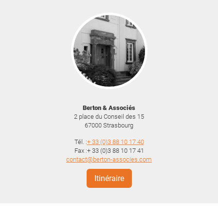
Berton & Associés
2 place du Conseil des 15
67000
Strasbourg
Tél. :
+ 33 (0)3 88 10 17 40
Fax :+ 33 (0)3 88 10 17 41
contact@berton-associes.com
Itinéraire