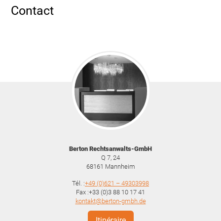
Contact
Berton Rechtsanwalts-GmbH
Q 7, 24
68161
Mannheim
Tél. :
+49 (0)621 – 49303998
Fax :+33 (0)3 88 10 17 41
kontakt@berton-gmbh.de
Itinéraire