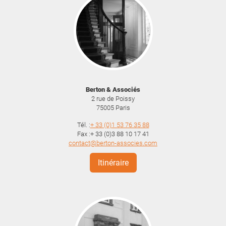
Berton & Associés
2 rue de Poissy
75005
Paris
Tél. :
+ 33 (0)1 53 76 35 88
Fax :+ 33 (0)3 88 10 17 41
contact@berton-associes.com
Itinéraire