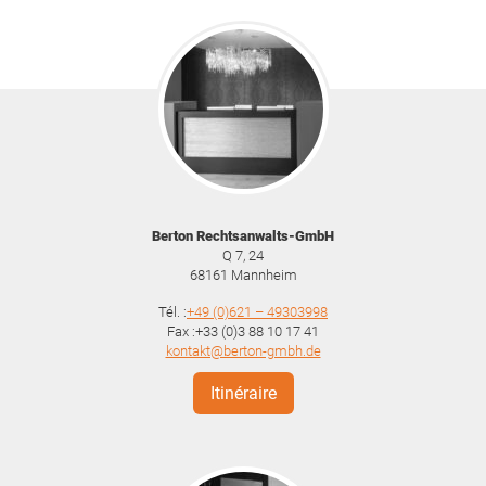
Berton Rechtsanwalts-GmbH
Q 7, 24
68161
Mannheim
Tél. :
+49 (0)621 – 49303998
Fax :+33 (0)3 88 10 17 41
kontakt@berton-gmbh.de
Itinéraire