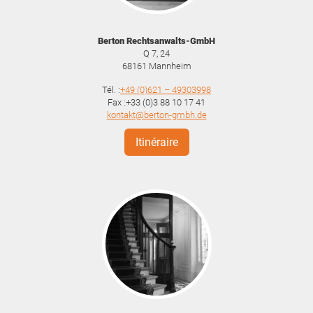
Berton Rechtsanwalts-GmbH
Q 7, 24
68161
Mannheim
Tél. :
+49 (0)621 – 49303998
Fax :+33 (0)3 88 10 17 41
kontakt@berton-gmbh.de
Itinéraire