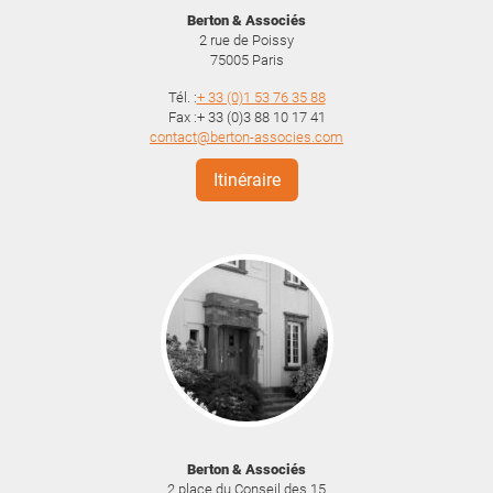
Berton & Associés
2 rue de Poissy
75005
Paris
Tél. :
+ 33 (0)1 53 76 35 88
Fax :+ 33 (0)3 88 10 17 41
contact@berton-associes.com
Itinéraire
Berton & Associés
2 place du Conseil des 15