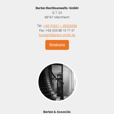
Berton Rechtsanwalts-GmbH
Q 7, 24
68161
Mannheim
Tél. :
+49 (0)621 – 49303998
Fax :+33 (0)3 88 10 17 41
kontakt@berton-gmbh.de
Itinéraire
Berton & Associés