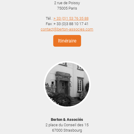
2 rue de Poissy
75005
Paris
Tél. :
+ 33 (0)1 53 76 35 88
Fax :+ 33 (0)3 88 10 17 41
contact@berton-associes.com
Itinéraire
Berton & Associés
2 place du Conseil des 15
67000
Strasbourg