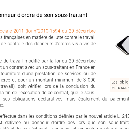
onneur d’ordre de son sous-traitant
 sociale 2011 (loi n°2010-1594 du 20 décembre
s françaises en matière de lutte contre le travail
s de contrôle des donneurs d’ordres vis-à-vis de
ode du travail modifié par la loi du 20 décembre
t un contrat avec un sous-traitant en France en
a fourniture d’une prestation de services ou de
mmerce et pour un montant minimum de 3 000
Les oblig
ravail), doit vérifier lors de la conclusion du
leurs sous
la fin de l’exécution de ce contrat, que le sous-
e ses obligations déclaratives mais également du paiement
ux.
’effectue dans les conditions définies par le nouvel article L. 24
st délivrée au donneur d’ordre dès lors que son sous-trait
bilité et, le cas échéant, a souscrit et respecte un plan d’apu