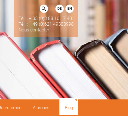
DE
EN
Tél. : + 33 (0)3 88 10 17 40
Tél. : + 49 (0)621 49303998
Nous contacter
Recrutement
A propos
Blog