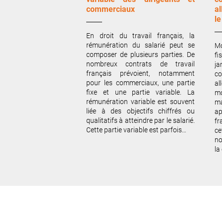
commerciaux
a
le
En droit du travail français, la
rémunération du salarié peut se
M
composer de plusieurs parties. De
fi
nombreux contrats de travail
j
français prévoient, notamment
c
pour les commerciaux, une partie
al
fixe et une partie variable. La
m
rémunération variable est souvent
m
liée à des objectifs chiffrés ou
ap
qualitatifs à atteindre par le salarié.
fr
Cette partie variable est parfois…
ce
no
la