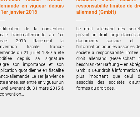
llemande en vigueur depuis
responsabilité limitée de dr
 1er janvier 2016
allemand (GmbH)
odification de la convention
Le droit allemand des socié
scale franco-allemande au 1er
prévoit un droit large d’accès 
anvier 2016 Rarement la
documents sociaux et
onvention fiscale franco-
l’information pour les associés de
lemande du 21 juillet 1959 a été
société à responsabilité limitée
odifiée depuis sa signature
droit allemand (Gesellschaft 
algré son importance et son
beschränkter Haftung – en abrég
plication quotidienne en fiscalité
GmbH). Leur droit à information 
anco-allemande. Le 1er janvier de
plus important que celui d
tte année, est entré en vigueur un
associés des sociétés d’aut
uvel avenant du 31 mars 2015 à
formes du droit des…
 convention…