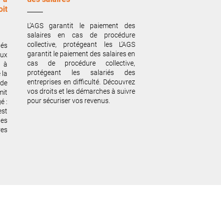
oit
L’AGS garantit le paiement des
salaires en cas de procédure
collective, protégeant les L’AGS
tés
garantit le paiement des salaires en
aux
cas de procédure collective,
 à
protégeant les salariés des
 la
entreprises en difficulté. Découvrez
 de
vos droits et les démarches à suivre
mit
pour sécuriser vos revenus.
é :
est
es
res