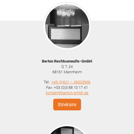
Berton Rechtsanwalts-GmbH
Q 7, 24
68161
Mannheim
Tél. :
+49 (0)621 – 49303998
Fax :+33 (0)3 88 10 17 41
kontakt@berton-gmbh.de
Itinéraire