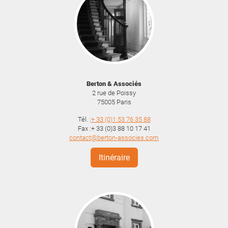
Berton & Associés
2 rue de Poissy
75005
Paris
Tél. :
+ 33 (0)1 53 76 35 88
Fax :+ 33 (0)3 88 10 17 41
contact@berton-associes.com
Itinéraire