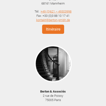
68161
Mannheim
Tél. :
+49 (0)621 – 49303998
Fax :+33 (0)3 88 10 17 41
kontakt@berton-gmbh.de
Itinéraire
Berton & Associés
2 rue de Poissy
75005
Paris