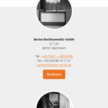
Berton Rechtsanwalts-GmbH
Q 7, 24
68161
Mannheim
Tél. :
+49 (0)621 – 49303998
Fax :+33 (0)3 88 10 17 41
kontakt@berton-gmbh.de
Itinéraire