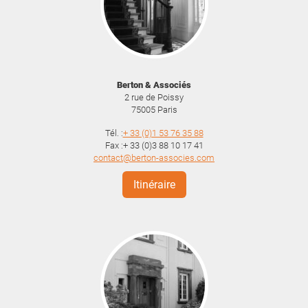
Berton & Associés
2 rue de Poissy
75005
Paris
Tél. :
+ 33 (0)1 53 76 35 88
Fax :+ 33 (0)3 88 10 17 41
contact@berton-associes.com
Itinéraire