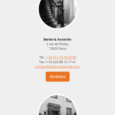
Berton & Associés
2 rue de Poissy
75005
Paris
Tél. :
+ 33 (0)1 53 76 35 88
Fax :+ 33 (0)3 88 10 17 41
contact@berton-associes.com
Itinéraire