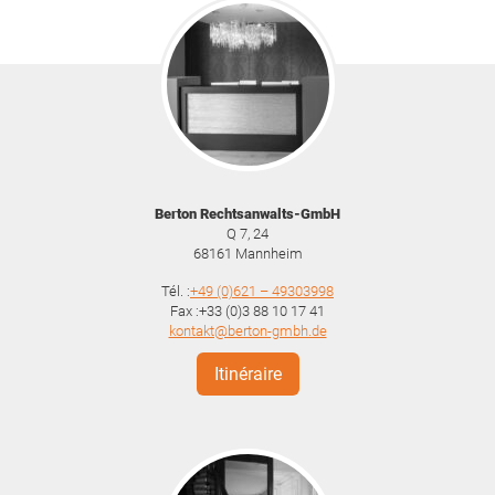
Berton Rechtsanwalts-GmbH
Q 7, 24
68161
Mannheim
Tél. :
+49 (0)621 – 49303998
Fax :+33 (0)3 88 10 17 41
kontakt@berton-gmbh.de
Itinéraire