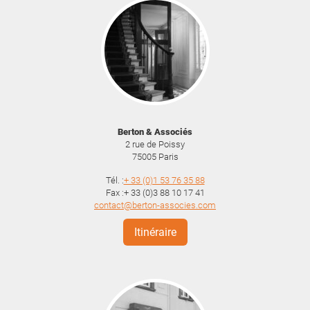
Berton & Associés
2 rue de Poissy
75005
Paris
Tél. :
+ 33 (0)1 53 76 35 88
Fax :+ 33 (0)3 88 10 17 41
contact@berton-associes.com
Itinéraire