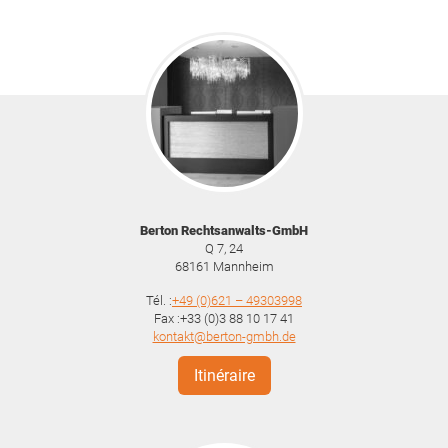
Berton Rechtsanwalts-GmbH
Q 7, 24
68161
Mannheim
Tél. :
+49 (0)621 – 49303998
Fax :+33 (0)3 88 10 17 41
kontakt@berton-gmbh.de
Itinéraire