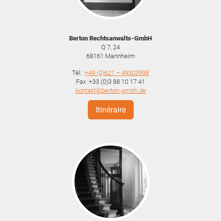
Berton Rechtsanwalts-GmbH
Q 7, 24
68161
Mannheim
Tél. :
+49 (0)621 – 49303998
Fax :+33 (0)3 88 10 17 41
kontakt@berton-gmbh.de
Itinéraire