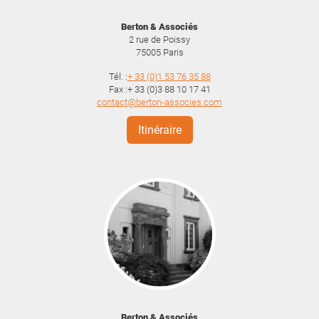
Berton & Associés
2 rue de Poissy
75005
Paris
Tél. :
+ 33 (0)1 53 76 35 88
Fax :+ 33 (0)3 88 10 17 41
contact@berton-associes.com
Itinéraire
Berton & Associés