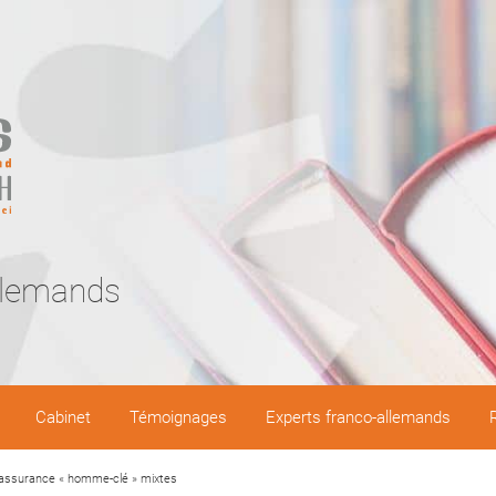
llemands
Cabinet
Témoignages
Experts franco-allemands
d’assurance « homme-clé » mixtes