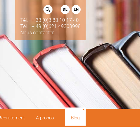
DE
EN
Tél. : + 33 (0)3 88 10 17 40
Tél. : + 49 (0)621 49303998
Nous contacter
Recrutement
A propos
Blog