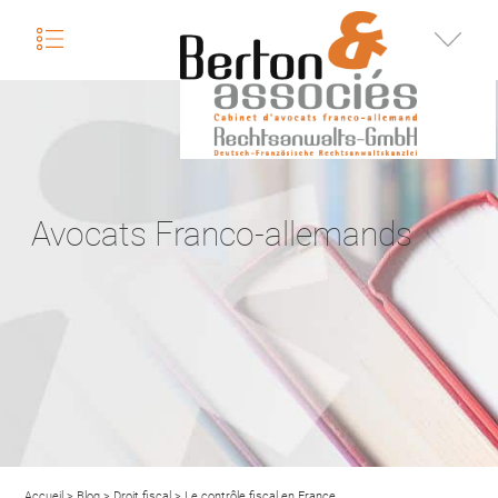
nu
Infos
Avocats Franco-allemands
Accueil
>
Blog
>
Droit fiscal
>
Le contrôle fiscal en France