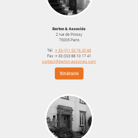
Berton & Associés
2 rue de Poissy
75005
Paris
Tél. :
+ 33 (0)1 53 76 35 88
Fax :+ 33 (0)3 88 10 17 41
contact@berton-associes.com
Itinéraire