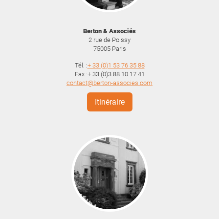
Berton & Associés
2 rue de Poissy
75005
Paris
Tél. :
+ 33 (0)1 53 76 35 88
Fax :+ 33 (0)3 88 10 17 41
contact@berton-associes.com
Itinéraire