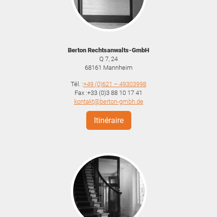
Berton Rechtsanwalts-GmbH
Q 7, 24
68161
Mannheim
Tél. :
+49 (0)621 – 49303998
Fax :+33 (0)3 88 10 17 41
kontakt@berton-gmbh.de
Itinéraire