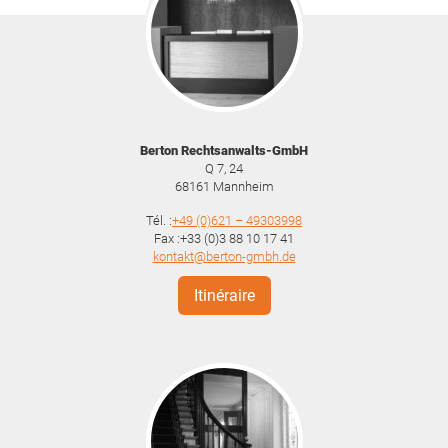
Berton Rechtsanwalts-GmbH
Q 7, 24
68161
Mannheim
Tél. :
+49 (0)621 – 49303998
Fax :+33 (0)3 88 10 17 41
kontakt@berton-gmbh.de
Itinéraire