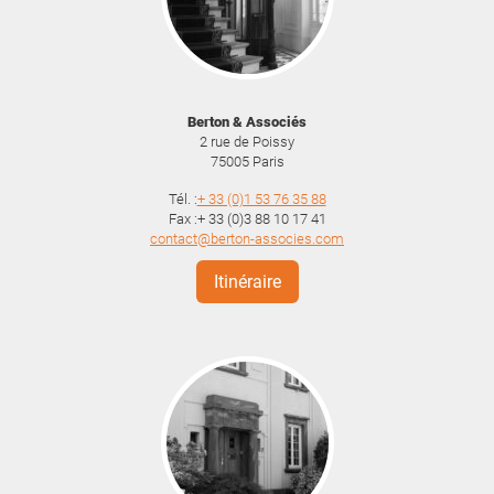
Berton & Associés
2 rue de Poissy
75005
Paris
Tél. :
+ 33 (0)1 53 76 35 88
Fax :+ 33 (0)3 88 10 17 41
contact@berton-associes.com
Itinéraire