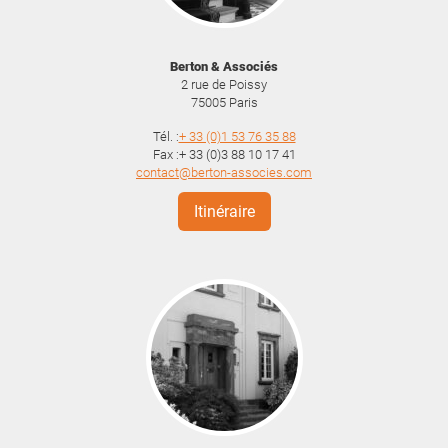
Berton & Associés
2 rue de Poissy
75005
Paris
Tél. :
+ 33 (0)1 53 76 35 88
Fax :+ 33 (0)3 88 10 17 41
contact@berton-associes.com
Itinéraire