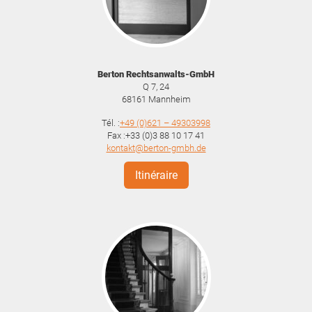
Berton Rechtsanwalts-GmbH
Q 7, 24
68161
Mannheim
Tél. :
+49 (0)621 – 49303998
Fax :+33 (0)3 88 10 17 41
kontakt@berton-gmbh.de
Itinéraire