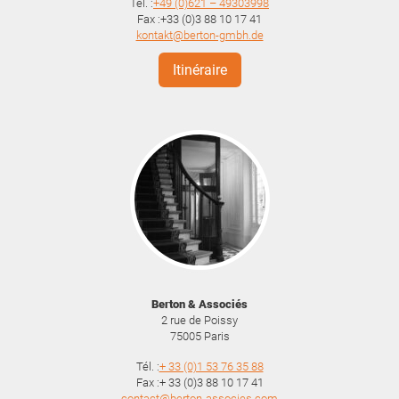
Tél. :
+49 (0)621 – 49303998
Fax :+33 (0)3 88 10 17 41
kontakt@berton-gmbh.de
Itinéraire
Berton & Associés
2 rue de Poissy
75005
Paris
Tél. :
+ 33 (0)1 53 76 35 88
Fax :+ 33 (0)3 88 10 17 41
contact@berton-associes.com