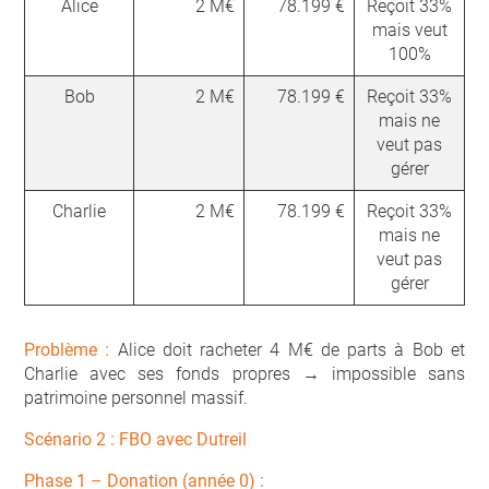
Alice
2 M€
78.199 €
Reçoit 33%
mais veut
100%
Bob
2 M€
78.199 €
Reçoit 33%
mais ne
veut pas
gérer
Charlie
2 M€
78.199 €
Reçoit 33%
mais ne
veut pas
gérer
Problème :
Alice doit racheter 4 M€ de parts à Bob et
Charlie avec ses fonds propres → impossible sans
patrimoine personnel massif.
Scénario 2 : FBO avec Dutreil
Phase 1 – Donation (année 0) :