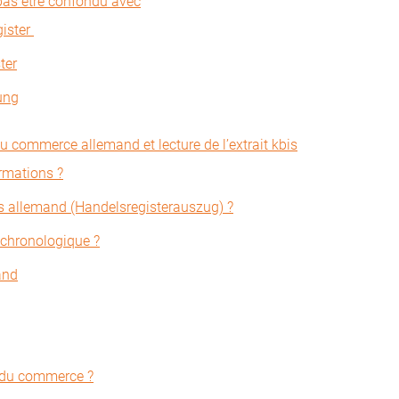
 pas être confondu avec
ister
ter
ung
du commerce allemand et lecture de l’extrait kbis
rmations ?
is allemand (Handelsregisterauszug) ?
s chronologique ?
and
e du commerce ?