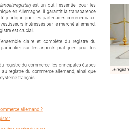
andelsregister
) est un outil essentiel pour les
mique en Allemagne. Il garantit la transparence
ité juridique pour les partenaires commerciaux.
investisseurs intéressés par le marché allemand,
stre est crucial.
d’ensemble claire et complète du registre du
rticulier sur les aspects pratiques pour les
 du registre du commerce, les principales étapes
Le regist
ion au registre du commerce allemand, ainsi que
 système français.
u commerce allemand ?
ister