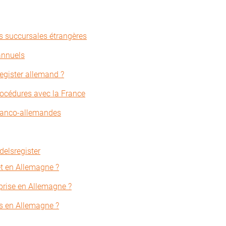
s succursales étrangères
annuels
egister allemand ?
océdures avec la France
franco-allemandes
delsregister
ret en Allemagne ?
prise en Allemagne ?
is en Allemagne ?