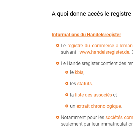
A quoi donne accès le registr
Informations du Handelsregister
Le
registre du commerce allemand e
suivant :
www.handelsregister.de
.
Le Handelsregister contient des re
le
kbis
,
les
statuts
,
la
liste des associés
et
un
extrait chronologique
.
Notamment pour les
sociétés com
seulement par leur immatriculation