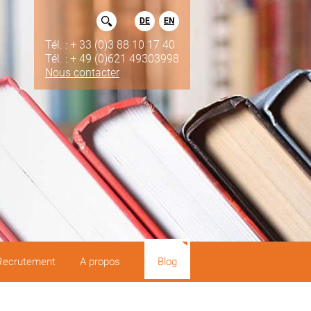
DE
EN
Tél. : + 33 (0)3 88 10 17 40
Tél. : + 49 (0)621 49303998
Nous contacter
Recrutement
A propos
Blog