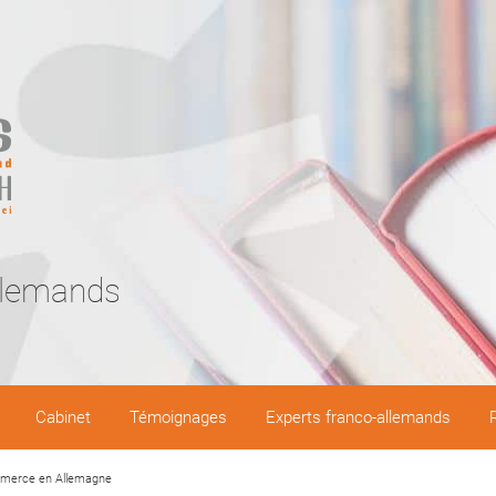
llemands
Cabinet
Témoignages
Experts franco-allemands
mmerce en Allemagne