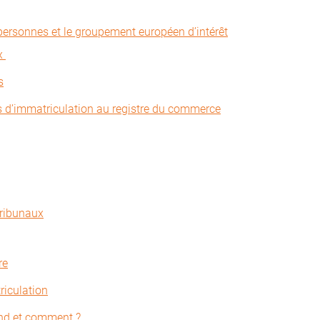
ersonnes et le groupement européen d’intérêt
ux
s
s d’immatriculation au registre du commerce
tribunaux
re
riculation
and et comment ?